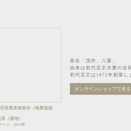
茶名「茂作、八重」
由来は初代店主夫妻の名
初代店主は1872年創業
オンラインショップで見る
栽培茶農薬無散布（無農薬栽
煎茶（露地）
ージ 2014年