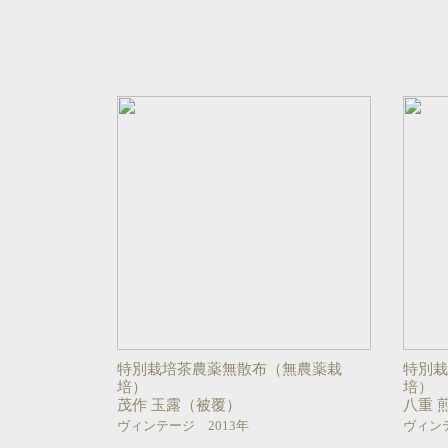
特別栽培茶農薬無散布（無農薬栽
特別
培）
培）
茂作 玉露（被覆）
八重 
ヴィンテージ 2013年
ヴィンテ