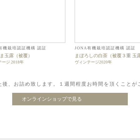
A有機栽培認証機構 認証
JONA有機栽培認証機構 認証
ま玉露（被覆）
まぼろしの白茶（被覆３重 玉
ージ 2018年
ヴィンテージ2020年
た後、お詰め致します。１週間程度お時間を頂くことが
オンラインショップで見る