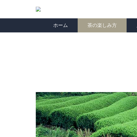
ホーム
茶の楽しみ方
茶の楽しみ方
有機栽培茶
茶草場農法で育て
店
ア
茶
か
たお茶
カ
ー