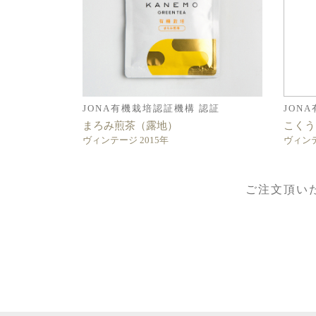
JONA有機栽培認証機構 認証
JON
まろみ煎茶（露地）
こくう
ヴィンテージ 2015年
ヴィンテ
ご注文頂い