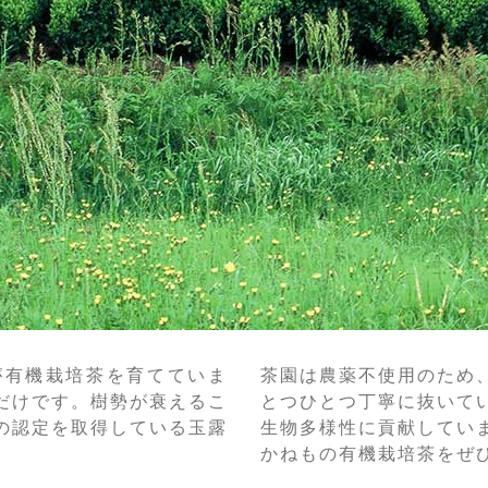
が有機栽培茶を育てていま
茶園は農薬不使用のため
だけです。樹勢が衰えるこ
とつひとつ丁寧に抜いて
の認定を取得している玉露
生物多様性に貢献してい
かねもの有機栽培茶をぜ