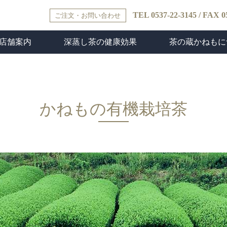
TEL 0537-22-3145 / FAX 0
ご注文・お問い合わせ
店舗案内
深蒸し茶の健康効果
茶の蔵かねもに
舗情報
クセス
室「清庵」
ねもティー
深蒸し茶の健康効果
お気軽「食茶」のススメ
会社概要
茶の蔵かねものお
ルチャーホ
ル
かねもの有機栽培茶