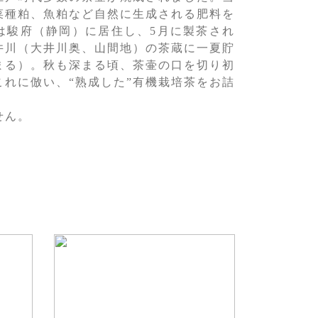
菜種粕、魚粕など自然に生成される肥料を
は駿府（静岡）に居住し、5月に製茶され
井川（大井川奥、山間地）の茶蔵に一夏貯
まる）。秋も深まる頃、茶壷の口を切り初
これに倣い、“熟成した”有機栽培茶をお詰
せん。