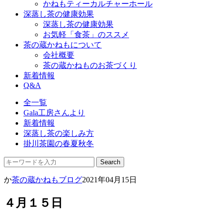
かねもティーカルチャーホール
深蒸し茶の健康効果
深蒸し茶の健康効果
お気軽「食茶」のススメ
茶の蔵かねもについて
会社概要
茶の蔵かねものお茶づくり
新着情報
Q&A
全一覧
Gala工房さんより
新着情報
深蒸し茶の楽しみ方
掛川茶園の春夏秋冬
か
茶の蔵かねもブログ
2021年04月15日
４月１５日