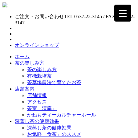
ご注文・お問い合わせ
TEL 0537-22-3145 / FAX 0537-22-
3147
オンラインショップ
ホーム
茶の楽しみ方
茶の楽しみ方
有機栽培茶
茶草場農法で育てたお茶
店舗案内
店舗情報
アクセス
茶室「清庵」
かねもティーカルチャーホール
深蒸し茶の健康効果
深蒸し茶の健康効果
お気軽「食茶」のススメ