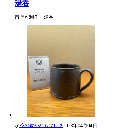
湯吞
市野雅利作 湯吞
か
茶の蔵かねもブログ
2023年04月04日