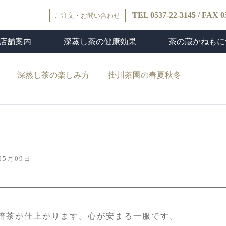
TEL 0537-22-3145 / FAX 0
ご注文・お問い合わせ
店舗案内
深蒸し茶の健康効果
茶の蔵かねもに
舗情報
クセス
室「清庵」
ねもティー
深蒸し茶の健康効果
お気軽「食茶」のススメ
会社概要
茶の蔵かねものお
ルチャーホ
深蒸し茶の楽しみ方
掛川茶園の春夏秋冬
ル
05月09日
培茶が仕上がります。心が安まる一服です。