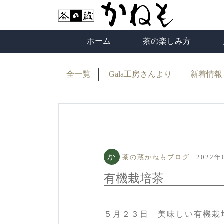
ホーム
茶の楽しみ方
茶の楽しみ方
有機栽培茶
茶草場農法で育て
店
ア
茶
か
たお茶
カ
全一覧
Gala工房さんより
新着情報
ー
か
茶の蔵かねもブログ
2022年
有機栽培茶
５月２３日 美味しい有機栽