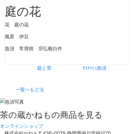
庭の花
花 庭の花
風景 伊豆
急須 常滑焼 宗弘敬白作
庭と苔
ｾﾗﾒｯｼｭ急須
一覧へもどる
茶の蔵かねもの商品を見る
オンラインショップ
株式会社かねも
〒436-0079 静岡県掛川市掛川70