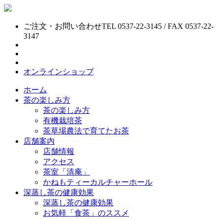
ご注文・お問い合わせ
TEL 0537-22-3145 / FAX 0537-22-
3147
オンラインショップ
ホーム
茶の楽しみ方
茶の楽しみ方
有機栽培茶
茶草場農法で育てたお茶
店舗案内
店舗情報
アクセス
茶室「清庵」
かねもティーカルチャーホール
深蒸し茶の健康効果
深蒸し茶の健康効果
お気軽「食茶」のススメ